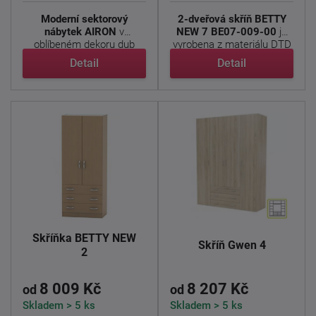
Moderní sektorový
2-dveřová skříň BETTY
nábytek AIRON
v
NEW 7 BE07-009-00
je
oblíbeném dekoru dub
vyrobena z materiálu DTD
artisan přináší ...
s ...
Detail
Detail
Skříňka BETTY NEW
Skříň Gwen 4
2
8 009 Kč
8 207 Kč
od
od
Skladem > 5 ks
Skladem > 5 ks