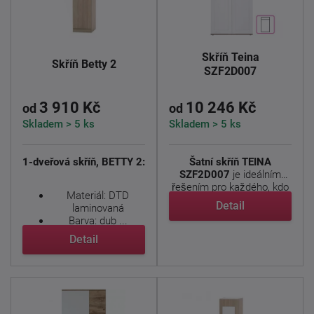
Skříň Teina
Skříň Betty 2
SZF2D007
3 910 Kč
10 246 Kč
od
od
Skladem > 5 ks
Skladem > 5 ks
1-dveřová skříň, BETTY 2:
Šatní skříň TEINA
SZF2D007
je ideálním
řešením pro každého, kdo
Materiál: DTD
hledá ...
Detail
laminovaná
Barva: dub ...
Detail