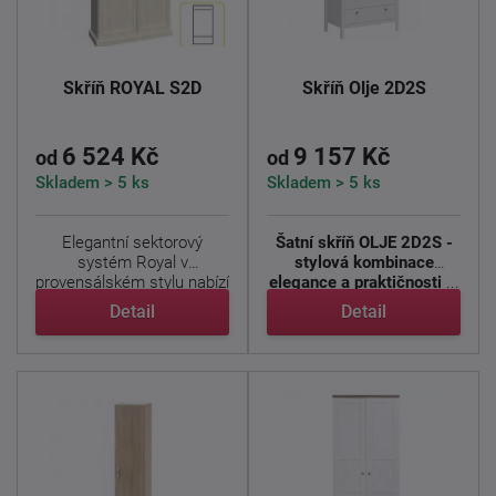
Skříň ROYAL S2D
Skříň Olje 2D2S
6 524 Kč
9 157 Kč
od
od
Skladem > 5 ks
Skladem > 5 ks
Elegantní sektorový
Šatní skříň OLJE 2D2S -
systém Royal v
stylová kombinace
provensálském stylu nabízí
elegance a praktičnosti
...
prvky ...
Detail
Detail