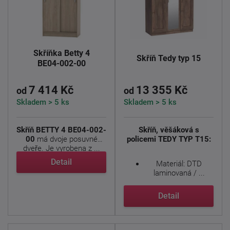
Skříňka Betty 4
Skříň Tedy typ 15
BE04-002-00
7 414 Kč
13 355 Kč
od
od
Skladem > 5 ks
Skladem > 5 ks
Skříň BETTY 4 BE04-002-
Skříň, věšáková s
00
má dvoje posuvné
policemi TEDY TYP T15:
dveře. Je vyrobena z ...
Detail
Materiál: DTD
laminovaná / ...
Detail