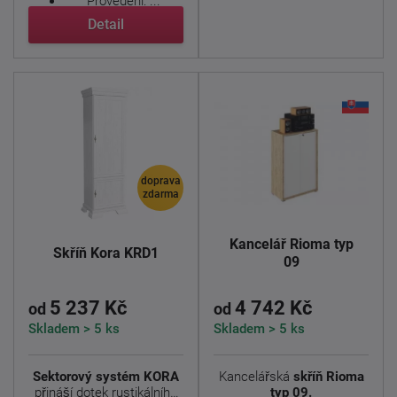
Provedení: ...
Detail
doprava
zdarma
Kancelář Rioma typ
Skříň Kora KRD1
09
5 237 Kč
4 742 Kč
od
od
Skladem > 5 ks
Skladem > 5 ks
Sektorový systém KORA
Kancelářská
skříň Rioma
přináší dotek rustikálního
typ 09.