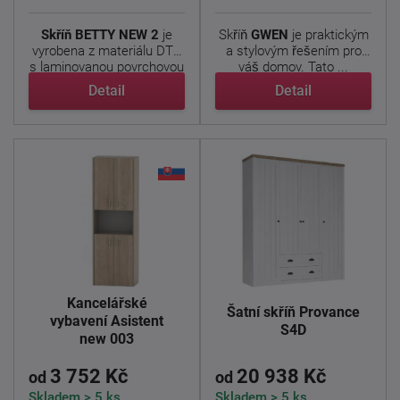
Skříň BETTY NEW 2
je
Skříň
GWEN
je praktickým
vyrobena z materiálu DTD
a stylovým řešením pro
s laminovanou povrchovou
váš domov. Tato ...
...
Detail
Detail
Kancelářské
Šatní skříň Provance
vybavení Asistent
S4D
new 003
3 752 Kč
20 938 Kč
od
od
Skladem > 5 ks
Skladem > 5 ks