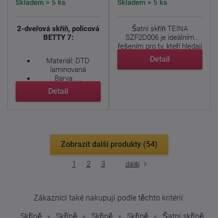
Skladem > 5 ks
Skladem > 5 ks
2-dveřová skříň, policová
Šatní skříň TEINA
BETTY 7:
SZF2D006 je ideálním
řešením pro ty, kteří hledají
...
Detail
Materiál: DTD
laminovaná
Barva: ...
Detail
Zobrazit další produkty (54)
1
2
3
další
Zákazníci také nakupují podle těchto kritérií:
Skříně
Skříně
Skříně
Skříně
Šatní skříně