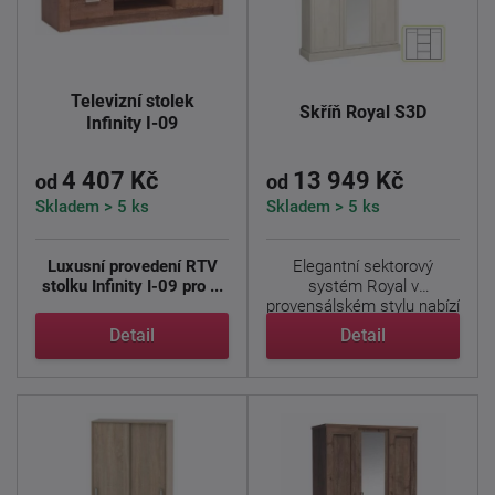
Televizní stolek
Skříň Royal S3D
Infinity I-09
4 407 Kč
13 949 Kč
od
od
Skladem > 5 ks
Skladem > 5 ks
Luxusní provedení RTV
Elegantní sektorový
stolku Infinity I-09 pro ...
systém Royal v
provensálském stylu nabízí
prvky ...
Detail
Detail