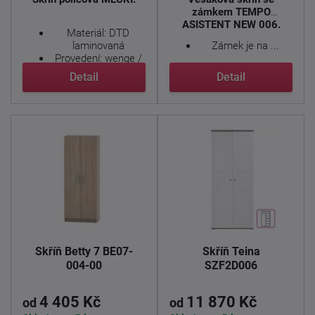
zámkem TEMPO
ASISTENT NEW 006.
Materiál: DTD
laminovaná
Zámek je na ...
Provedení: wenge /
...
Detail
Detail
Skříň Betty 7 BE07-
Skříň Teina
004-00
SZF2D006
4 405 Kč
11 870 Kč
od
od