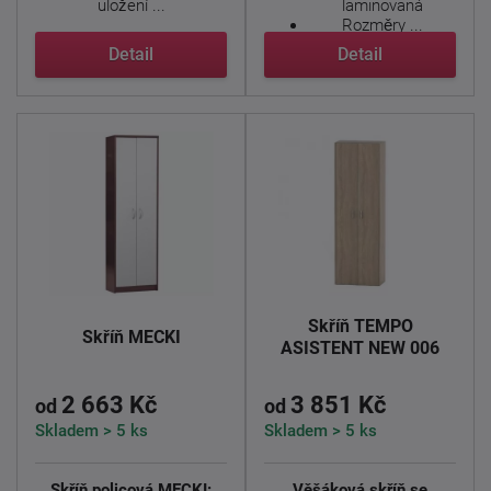
uložení ...
laminovaná
Rozměry ...
Detail
Detail
Skříň TEMPO
Skříň MECKI
ASISTENT NEW 006
2 663 Kč
3 851 Kč
od
od
Skladem > 5 ks
Skladem > 5 ks
Skříň policová MECKI:
Věšáková skříň se