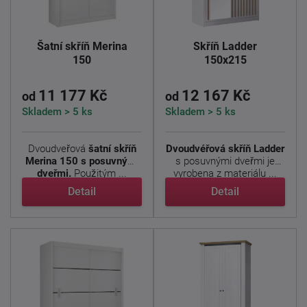
Šatní skříň Merina
Skříň Ladder
150
150x215
11 177 Kč
12 167 Kč
od
od
Skladem > 5 ks
Skladem > 5 ks
Dvoudveřová
šatní skříň
Dvoudvéřová skříň Ladder
Merina 150 s posuvnými
s posuvnými dveřmi je
dveřmi.
Použitým ...
vyrobena z materiálu ...
Detail
Detail