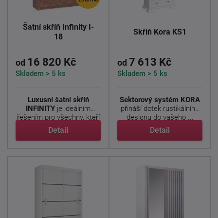
Šatní skříň Infinity I-
Skříň Kora KS1
18
16 820 Kč
7 613 Kč
od
od
Skladem > 5 ks
Skladem > 5 ks
Luxusní šatní skříň
Sektorový systém KORA
INFINITY
je ideálním
přináší dotek rustikálního
řešením pro všechny, kteří
designu do vašeho ...
...
Detail
Detail