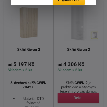
Skříň Gwen 3
Skříň Gwen 2
5 197 Kč
4 306 Kč
od
od
Skladem > 5 ks
Skladem > 5 ks
3-dveřová skříň GWEN
Skříň
GWEN 2
je
70427:
praktickým a stylovým
řešením pro váš domov.
Tato ...
Detail
Materiál: DTD
fóliovaná