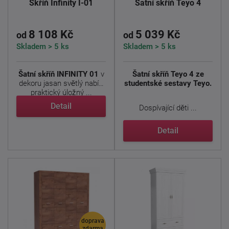
Skříň Infinity I-01
Šatní skříň Teyo 4
8 108 Kč
5 039 Kč
od
od
Skladem > 5 ks
Skladem > 5 ks
Šatní skříň INFINITY 01
v
Šatní skříň Teyo 4 ze
dekoru jasan světlý nabízí
studentské sestavy Teyo.
praktický úložný ...
Detail
Dospívající děti ...
Detail
doprava
zdarma