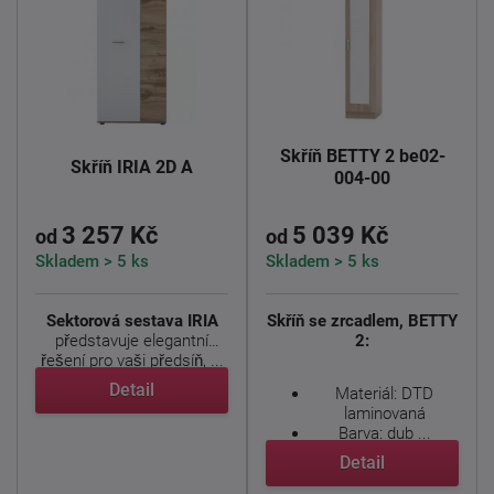
Skříň BETTY 2 be02-
Skříň IRIA 2D A
004-00
3 257 Kč
5 039 Kč
od
od
Skladem > 5 ks
Skladem > 5 ks
Sektorová sestava IRIA
Skříň se zrcadlem, BETTY
představuje elegantní
2:
řešení pro vaši předsíň, ...
Detail
Materiál: DTD
laminovaná
Barva: dub ...
Detail