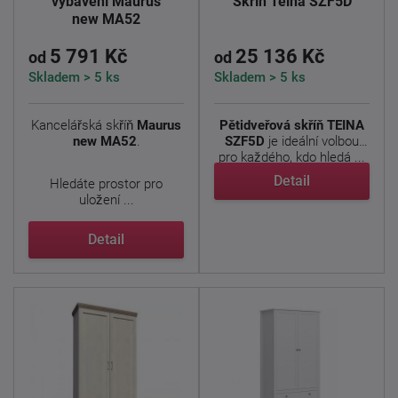
vybavení Maurus
Skříň Teina SZF5D
new MA52
5 791 Kč
25 136 Kč
od
od
Skladem > 5 ks
Skladem > 5 ks
Kancelářská skříň
Maurus
Pětidveřová skříň TEINA
new MA52
.
SZF5D
je ideální volbou
pro každého, kdo hledá ...
Detail
Hledáte prostor pro
uložení ...
Detail