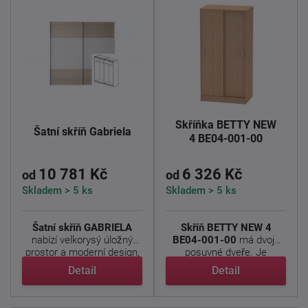
Skříňka BETTY NEW
Šatní skříň Gabriela
4 BE04-001-00
10 781 Kč
6 326 Kč
od
od
Skladem > 5 ks
Skladem > 5 ks
Šatní skříň GABRIELA
Skříň BETTY NEW 4
nabízí velkorysý úložný
BE04-001-00
má dvoje
prostor a moderní design,
posuvné dveře. Je
...
vyrobena z ...
Detail
Detail