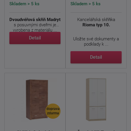
Skladem > 5 ks
Skladem > 5 ks
Dvoudvéřová skříň Madryt
Kancelářská skříňka
s posuvnými dveřmi je
Rioma typ 10.
vyrobena z materiálu ...
Detail
Uložte své dokumenty a
podklady k ...
Detail
doprava
zdarma