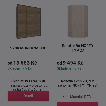
Šatní skříň NORTY
Skříň MONTANA S3D
TYP 27
13 553 Kč
9 494 Kč
od
od
Skladem > 5 ks
Skladem > 5 ks
Skříň MONTANA S3D
Rohová skříň 2D, dub
nabízí úložný prostor v
sonoma, NORTY TYP 27:
podobě
šatní tyče
pro ...
Detail
Materiál: DTD ...