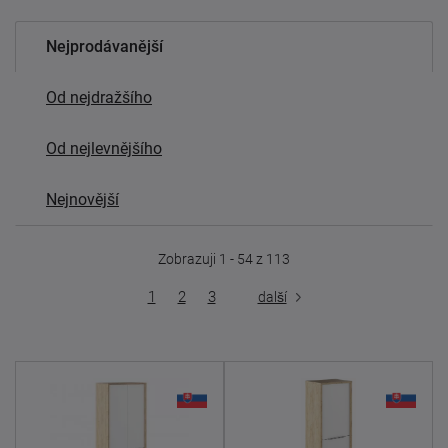
Nejprodávanější
Od nejdražšího
Od nejlevnějšího
Nejnovější
Zobrazuji 1 - 54 z 113
1
2
3
další