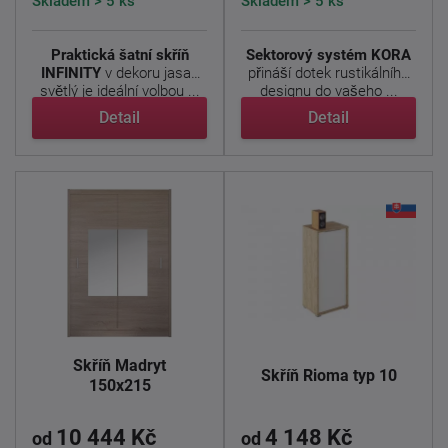
Skladem > 5 ks
Skladem > 5 ks
Praktická šatní skříň
Sektorový systém KORA
INFINITY
v dekoru jasan
přináší dotek rustikálního
světlý je ideální volbou ...
designu do vašeho ...
Detail
Detail
Skříň Madryt
Skříň Rioma typ 10
150x215
10 444 Kč
4 148 Kč
od
od