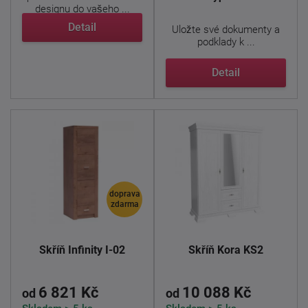
designu do vašeho ...
Detail
Uložte své dokumenty a
podklady k ...
Detail
doprava
zdarma
Skříň Infinity I-02
Skříň Kora KS2
6 821 Kč
10 088 Kč
od
od