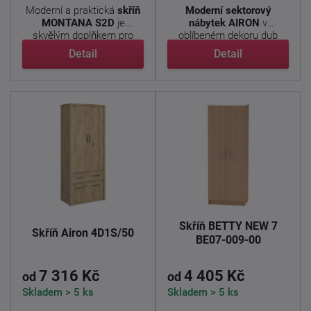
Moderní a praktická
skříň
Moderní sektorový
MONTANA S2D
je
nábytek AIRON
v
skvělým doplňkem pro
oblíbeném dekoru dub
každou ...
artisan přináší ...
Detail
Detail
Skříň BETTY NEW 7
Skříň Airon 4D1S/50
BE07-009-00
7 316 Kč
4 405 Kč
od
od
Skladem > 5 ks
Skladem > 5 ks