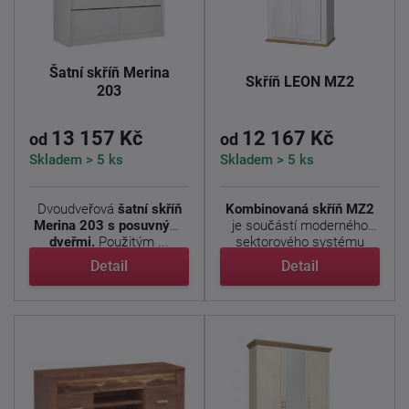
Šatní skříň Merina
Skříň LEON MZ2
203
13 157 Kč
12 167 Kč
od
od
Skladem > 5 ks
Skladem > 5 ks
Dvoudveřová
šatní skříň
Kombinovaná skříň MZ2
Merina 203 s posuvnými
je součástí moderného
dveřmi.
Použitým ...
sektorového systému
LEON
. ...
Detail
Detail