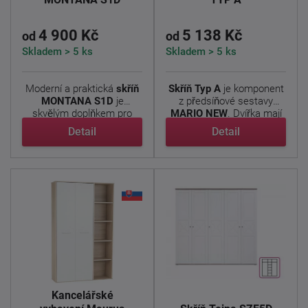
4 900 Kč
5 138 Kč
od
od
Skladem > 5 ks
Skladem > 5 ks
Moderní a praktická
skříň
Skříň Typ A
je komponent
MONTANA S1D
je
z předsíňové sestavy
skvělým doplňkem pro
MARIO NEW
. Dvířka mají
každou ...
...
Detail
Detail
Kancelářské