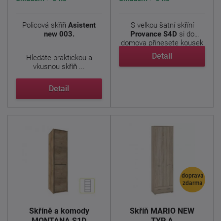
Policová skříň
Asistent
S velkou šatní skříní
new 003.
Provance S4D
si do
domova přinesete kousek
jižní ...
Detail
Hledáte praktickou a
vkusnou skříň ...
Detail
doprava
zdarma
Skříně a komody
Skříň MARIO NEW
MONTANA S1D
TYP A