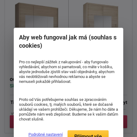
Aby web fungoval jak má (souhlas s
cookies)
Šatní skříň Madryt
Skříňka Madryt
Pro co nejlepší zážitek z nakupování - aby fungovalo
250x215
203x215
vyhledávání, abychom si pamatovali, co máte v košíku,
abyste jednoduše zjistili stav vaší objednávky, abychom
vás neobtěžovali nevhodnou reklamou a abyste se
17 413 Kč
12 166 Kč
od
od
nemuseli pokaždé přihlašovat.
Skladem > 5 ks
Skladem > 5 ks
Proto od Vás potřebujeme souhlas se zpracováním
Třídveřová skříň Madryt
s
Dvoudveřová skříň Madryt
souborů cookies, tj. malých souborů, které se dočasně
posuvnými dveřmi je
s posuvnými dveřmi je
ukládají ve vašem prohlížeči. Děkujeme, že nám ho dáte a
vyrobena z materiálu DTD
vyrobena z materiálu ...
pomůžete nám web zlepšovat. Budeme se k vašim datům
...
chovat slušně.
Detail
Detail
Podrobné nastavení
Přijmout vše